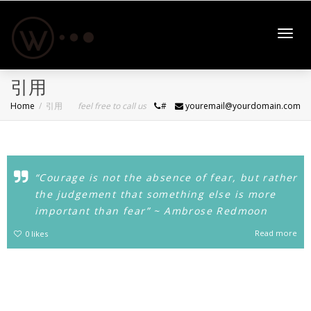
Toggl
引用
Home
引用
feel free to call us
#
youremail@yourdomain.com
navig
“Courage is not the absence of fear, but rather
the judgement that something else is more
important than fear” ~ Ambrose Redmoon
Read more
0
likes