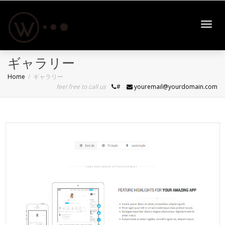
Toggl
ギャラリー
Home
ギャラリー
feel free to call us
#
youremail@yourdomain.com
navig