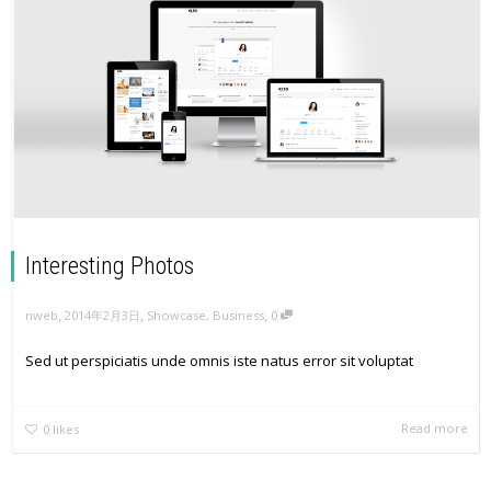
Interesting Photos
,
,
,
nweb
2014年2月3日
Showcase
,
Business
0
Sed ut perspiciatis unde omnis iste natus error sit voluptat
Read more
0
likes