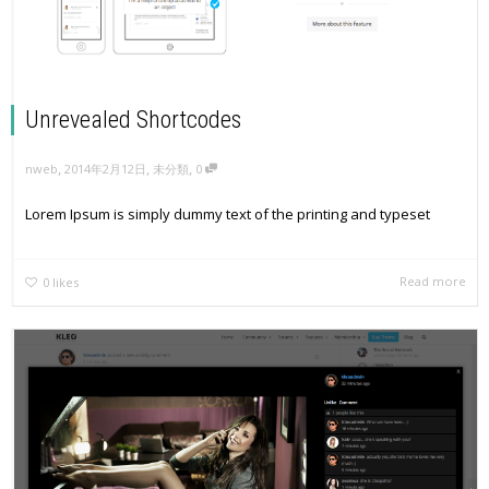
Unrevealed Shortcodes
,
,
,
nweb
2014年2月12日
未分類
0
Lorem Ipsum is simply dummy text of the printing and typeset
Read more
0
likes