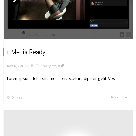
rtMedia Ready
,
,
,
nweb
2014年2月3日
Thoughts
0
Lorem ipsum dolor sit amet, consectetur adipiscing elit. Ves
Read more
0
likes