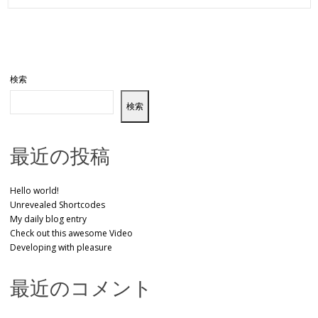
検索
検索
最近の投稿
Hello world!
Unrevealed Shortcodes
My daily blog entry
Check out this awesome Video
Developing with pleasure
最近のコメント