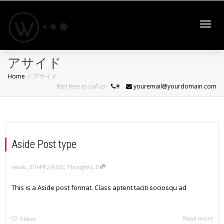
Toggl
アサイド
Home
アサイド
feel free to call us
#
youremail@yourdomain.com
navig
Aside Post type
,
,
,
nweb
2014年2月3日
Thoughts
0
This is a Aside post format. Class aptent taciti sociosqu ad
Read more
0
likes